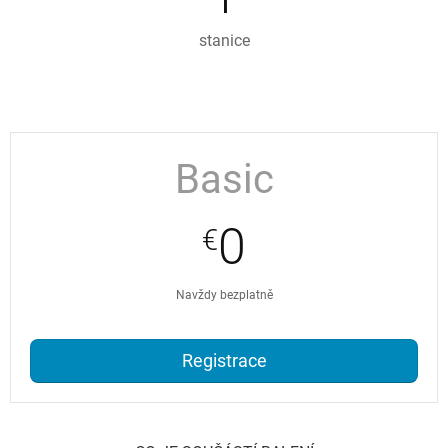
stanic
e
Basic
0
€
Navždy bezplatně
Registrace