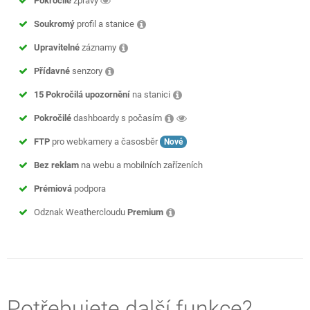
Pokročilé
zprávy
Soukromý
profil a stanice
Upravitelné
záznamy
Přídavné
senzory
15 Pokročilá upozornění
na stanici
Pokročilé
dashboardy s počasím
FTP
pro webkamery a časosběr
Nové
Bez reklam
na webu a mobilních zařízeních
Prémiová
podpora
Odznak Weathercloudu
Premium
Potřebujete další funkce?