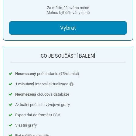
Za měsíc, účtováno ročně
Mohou být účtovány daně
Vybrat
CO JE SOUČÁSTÍ BALENÍ
Neomezený
počet stanic (
€5
/stanici)
1 minutový
interval aktualizace
Neomezená
cloudová databáze
Aktuální počasí a vývojové grafy
Export dat do formátu CSV
Vlastní grafy
Pokročilé
zprávy