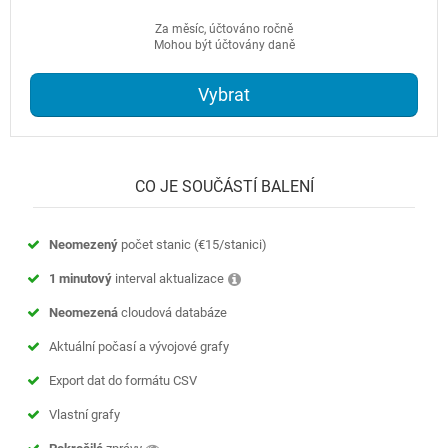
Za měsíc, účtováno ročně
Mohou být účtovány daně
Vybrat
CO JE SOUČÁSTÍ BALENÍ
Neomezený
počet stanic (
€15
/stanici)
1 minutový
interval aktualizace
Neomezená
cloudová databáze
Aktuální počasí a vývojové grafy
Export dat do formátu CSV
Vlastní grafy