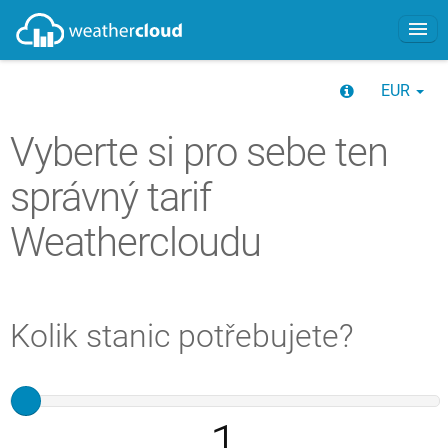
O nás
EUR
Tarify
Vyberte si pro sebe ten
správný tarif
FAQ
Weathercloudu
Blog
Projekty
Kolik stanic potřebujete?
Začít
1