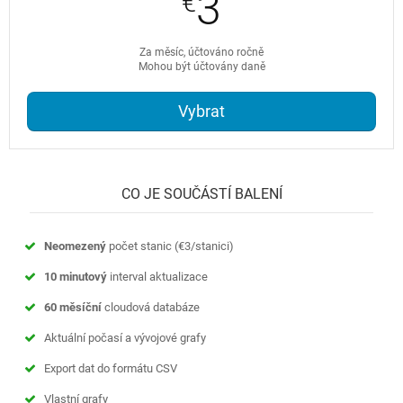
3
€
Za měsíc, účtováno ročně
Mohou být účtovány daně
Vybrat
CO JE SOUČÁSTÍ BALENÍ
Neomezený
počet stanic (
€3
/stanici)
10 minutový
interval aktualizace
60 měsíční
cloudová databáze
Aktuální počasí a vývojové grafy
Export dat do formátu CSV
Vlastní grafy